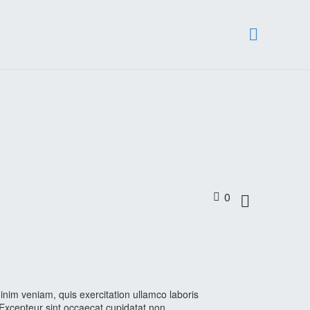
0

inim veniam, quis exercitation ullamco laboris
. Excepteur sint occaecat cupidatat non