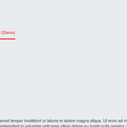
st (Demo)
iusmod tempor incididunt ut labore et dolore magna aliqua. Ut enim ad m
rehenderit in voluptate velit esse cillum dolore eu fugiat nulla pariatur