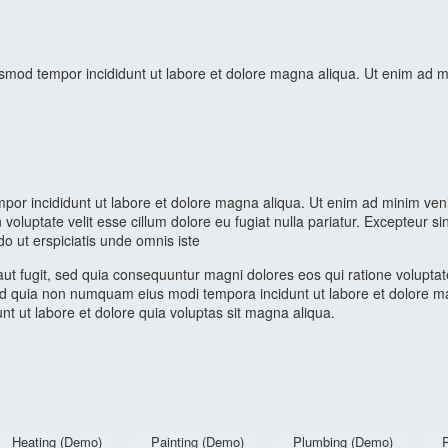
iusmod tempor incididunt ut labore et dolore magna aliqua. Ut enim ad m
mpor incididunt ut labore et dolore magna aliqua. Ut enim ad minim venia
oluptate velit esse cillum dolore eu fugiat nulla pariatur. Excepteur si
o ut erspiciatis unde omnis iste
aut fugit, sed quia consequuntur magni dolores eos qui ratione volupt
t, sed quia non numquam eius modi tempora incidunt ut labore et dolor
unt ut labore et dolore quia voluptas sit magna aliqua.
Heating (Demo)
Painting (Demo)
Plumbing (Demo)