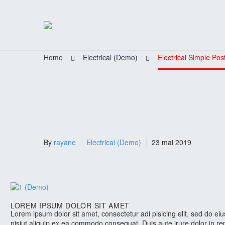
Home
Electrical (Demo)
Electrical Simple Po
SIMPLE POST
By
rayane
Electrical (Demo)
23 mai 2019
LOREM IPSUM DOLOR SIT AMET
Lorem ipsum dolor sit amet, consectetur adi pisicing elit, sed do e
nisiut aliquip ex ea commodo consequat. Duis aute irure dolor in rep