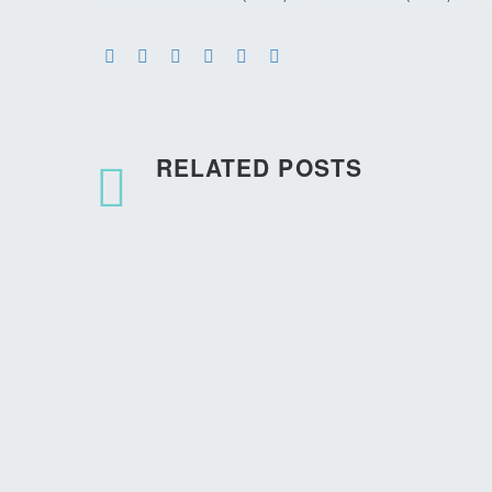
RELATED POSTS
Renovation Simple Post (Demo)
Heatin