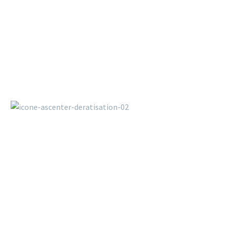
ornare odio. Sed non mauris vitae
erat consequat auctor eu in elit.
Est l’un des spécialistes en matière de dératisation,
désinsectisation désinfection en France.
Nous avons une solide expérience dans la lutte anti-
rongeurs et pour une éradication de tout type de nuisibles.
Adresse :