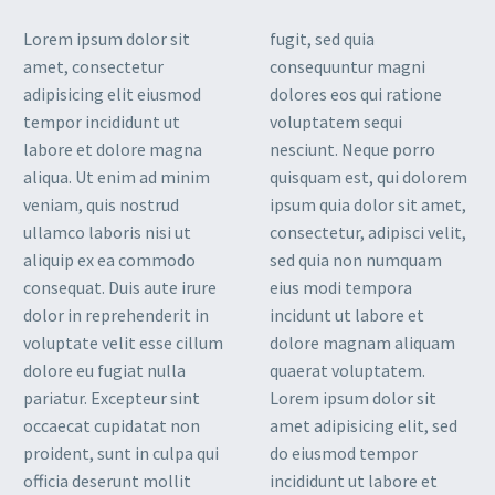
Lorem ipsum dolor sit
fugit, sed quia
amet, consectetur
consequuntur magni
adipisicing elit eiusmod
dolores eos qui ratione
tempor incididunt ut
voluptatem sequi
labore et dolore magna
nesciunt. Neque porro
aliqua. Ut enim ad minim
quisquam est, qui dolorem
veniam, quis nostrud
ipsum quia dolor sit amet,
ullamco laboris nisi ut
consectetur, adipisci velit,
aliquip ex ea commodo
sed quia non numquam
consequat. Duis aute irure
eius modi tempora
dolor in reprehenderit in
incidunt ut labore et
voluptate velit esse cillum
dolore magnam aliquam
dolore eu fugiat nulla
quaerat voluptatem.
pariatur. Excepteur sint
Lorem ipsum dolor sit
occaecat cupidatat non
amet adipisicing elit, sed
proident, sunt in culpa qui
do eiusmod tempor
officia deserunt mollit
incididunt ut labore et