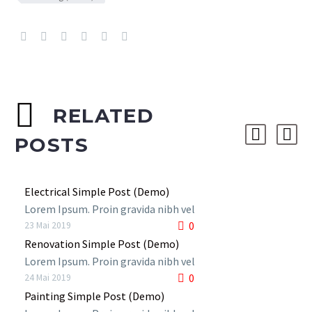
RELATED
POSTS
Electrical Simple Post (Demo)
Lorem Ipsum. Proin gravida nibh vel
0
velit auctor aliquet. Aenean
23 Mai 2019
sollicitudin, lorem quis bibendum
Renovation Simple Post (Demo)
auctor, nisi elit consequat ipsum,
Lorem Ipsum. Proin gravida nibh vel
0
nec sagittis sem nibh id elit. Duis
velit auctor aliquet. Aenean
24 Mai 2019
sed odio sit amet nibh vulputate
sollicitudin, lorem quis bibendum
Painting Simple Post (Demo)